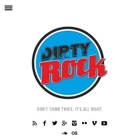
DON'T THINK TWICE, IT'S ALL RIGHT