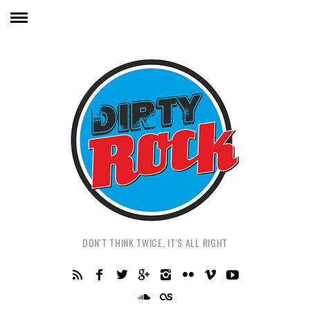
DON'T THINK TWICE, IT'S ALL RIGHT