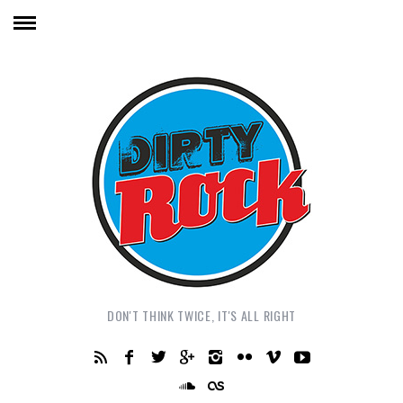
DON'T THINK TWICE, IT'S ALL RIGHT