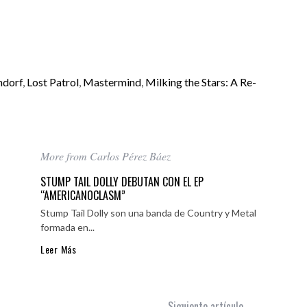
ndorf
,
Lost Patrol
,
Mastermind
,
Milking the Stars: A Re-
More from Carlos Pérez Báez
STUMP TAIL DOLLY DEBUTAN CON EL EP
“AMERICANOCLASM”
Stump Tail Dolly son una banda de Country y Metal
formada en...
Leer Más
Siguiente artículo