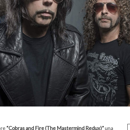
bre
“Cobras and Fire (The Mastermind Redux)”
una