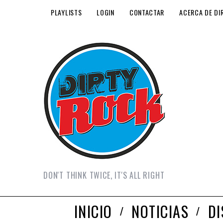
PLAYLISTS
LOGIN
CONTACTAR
ACERCA DE DI
DON'T THINK TWICE, IT'S ALL RIGHT
INICIO
NOTICIAS
D