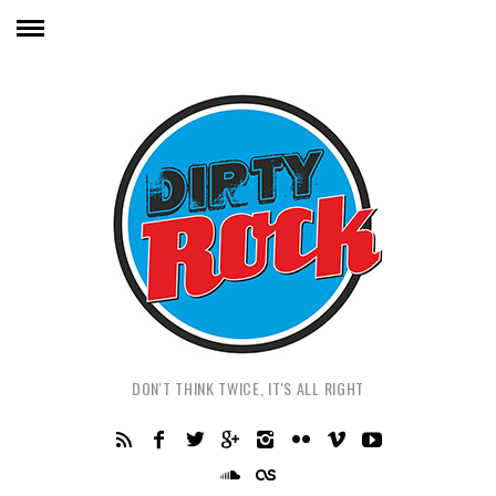
DON'T THINK TWICE, IT'S ALL RIGHT