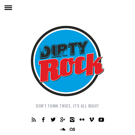
DON'T THINK TWICE, IT'S ALL RIGHT