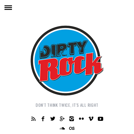
DON'T THINK TWICE, IT'S ALL RIGHT