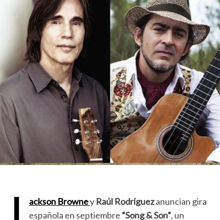
J
ackson Browne
y
Raúl Rodríguez
anuncian gira
española en septiembre
“Song & Son”
, un