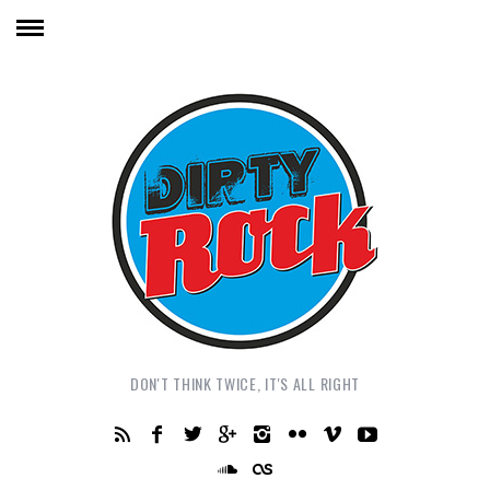
DON'T THINK TWICE, IT'S ALL RIGHT