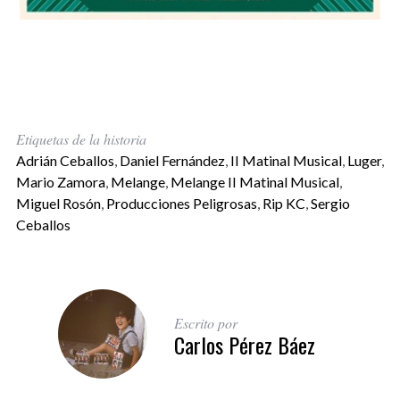
Etiquetas de la historia
Adrián Ceballos
,
Daniel Fernández
,
II Matinal Musical
,
Luger
,
Mario Zamora
,
Melange
,
Melange II Matinal Musical
,
Miguel Rosón
,
Producciones Peligrosas
,
Rip KC
,
Sergio
Ceballos
Escrito por
Carlos Pérez Báez