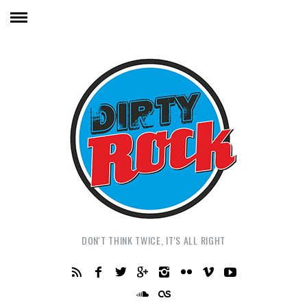
DON'T THINK TWICE, IT'S ALL RIGHT