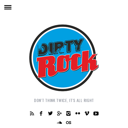
DON'T THINK TWICE, IT'S ALL RIGHT