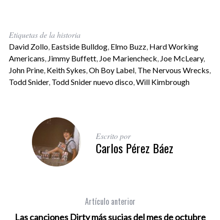
Etiquetas de la historia
David Zollo
,
Eastside Bulldog
,
Elmo Buzz
,
Hard Working
Americans
,
Jimmy Buffett
,
Joe Mariencheck
,
Joe McLeary
,
John Prine
,
Keith Sykes
,
Oh Boy Label
,
The Nervous Wrecks
,
Todd Snider
,
Todd Snider nuevo disco
,
Will Kimbrough
Escrito por
Carlos Pérez Báez
Artículo anterior
Las canciones Dirty más sucias del mes de octubre