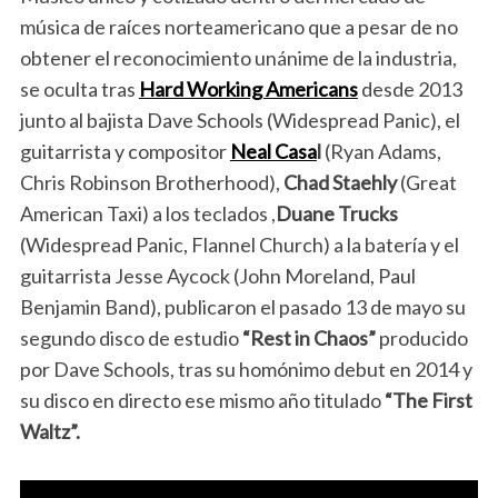
música de raíces norteamericano que a pesar de no
obtener el reconocimiento unánime de la industria,
se oculta tras
Hard Working Americans
desde 2013
junto al bajista Dave Schools (Widespread Panic), el
guitarrista y compositor
Neal Casa
l
(Ryan Adams,
Chris Robinson Brotherhood),
Chad Staehly
(Great
American Taxi) a los teclados ,
Duane Trucks
(Widespread Panic, Flannel Church) a la batería y el
guitarrista Jesse Aycock (John Moreland, Paul
Benjamin Band), publicaron el pasado 13 de mayo su
segundo disco de estudio
“Rest in Chaos”
producido
por Dave Schools, tras su homónimo debut en 2014 y
su disco en directo ese mismo año titulado
“The First
Waltz”.