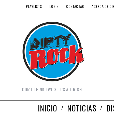
PLAYLISTS
LOGIN
CONTACTAR
ACERCA DE DI
DON'T THINK TWICE, IT'S ALL RIGHT
INICIO
NOTICIAS
D