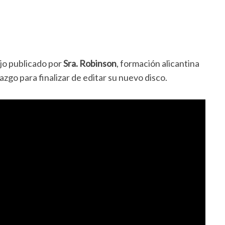
ajo publicado por
Sra. Robinson
, formación alicantina
o para finalizar de editar su nuevo disco.