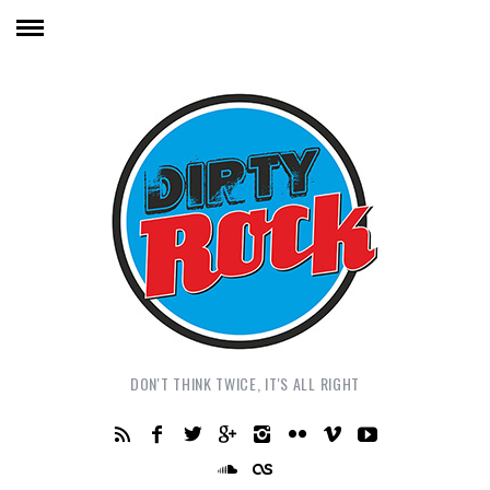
DON'T THINK TWICE, IT'S ALL RIGHT