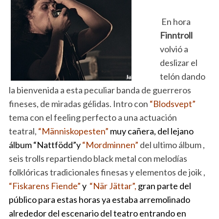
En hora
Finntroll
volvió a
deslizar
el
telón dando
la bienvenida a esta peculiar banda de guerreros
fineses, de miradas gélidas. Intro con
“Blodsvept”
tema con el feeling perfecto a una actuación
teatral,
“Människopesten”
muy cañera, del lejano
álbum “Nattfödd”y
“Mordminnen”
del ultimo álbum ,
seis trolls repartiendo black metal con melodías
folklóricas tradicionales finesas y elementos de joik ,
“Fiskarens Fiende”
y
“När Jättar”,
gran parte del
público
para estas
horas ya estaba arremolinado
alrededor del escenario del teatro entrando en