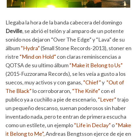
Llegaba la hora de la banda cabecera del domingo
Deville
, se abrió el telón y al amparo de un potente
sonido nos dejaron “Over The Edge” y “Lava” de su
álbum
“Hydra”
(Small Stone Records-2013), stoner en
ristre
“Mind on Hold”
con claras reminiscencias a
QOTSA de su ultimo álbum
“Make it Belong to Us”
(2015-Fuzzorama Records), se les veía a gusto a los
suecos, muy activos y con ganas,
“Chief”
y
“Out of
The Black”
lo corroboraron,
“The Knife”
con el
publico ya a cuchillo a pie de escenario,
“Lever”
trajo
un pequeño descanso, suenan poderosos sin haber
inventado nada, pero te entran de primera escucha
como un estilete, un ejemplo
“Life in Declay”
o
“Make
it Belong to Me”,
Andreas Bengtsson ejerce de eje en