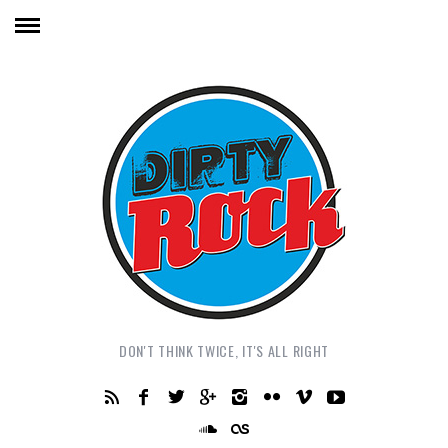
DON'T THINK TWICE, IT'S ALL RIGHT