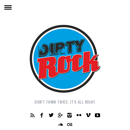
DON'T THINK TWICE, IT'S ALL RIGHT