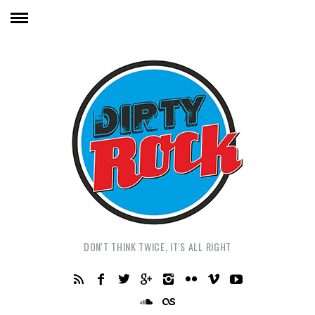
DON'T THINK TWICE, IT'S ALL RIGHT