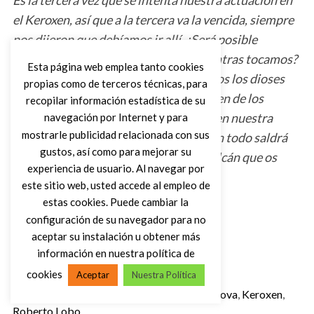
el Keroxen, así que a la tercera va la vencida, siempre
nos dijeron que debíamos ir allí. ¿Será posible
conectar con el centro de la tierra mientras tocamos?
Esta página web emplea tanto cookies
A gritos intentaremos despertar a todos los dioses
propias como de terceros técnicas, para
dormidos por milenios, pero para el bien de los
recopilar información estadística de su
isleños, todos ellos seres mitológicos en nuestra
navegación por Internet y para
mostrarle publicidad relacionada con sus
mente. Si nos lo ponéis a buen volumen todo saldrá
gustos, así como para mejorar su
muy telúrico y volcánico, Somos un volcán que os
experiencia de usuario. Al navegar por
visita.
este sitio web, usted accede al empleo de
estas cookies. Puede cambiar la
configuración de su navegador para no
aceptar su instalación u obtener más
información en nuestra política de
cookies
Aceptar
Nuestra Política
Etiquetas de la historia
Aullidos Métalicos
,
Ernesto Avelino
,
Fasenuova
,
Keroxen
,
Roberto Lobo