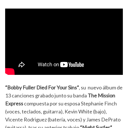
“Bobby Fuller Died For Your Sins”
, su nuevo álbum de
13 canciones grabado junto su banda
The Mission
Express
compuesta por su esposa Stephanie Finch
(voces, teclados, guitarra), Kevin White (bajo),
Vicente Rodriguez (batería, voces) y James DePrato
(guitarra), tras su anterior trabajo
“Night Surfer”
,