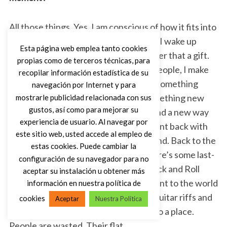
All those things. Yes, I am conscious of how it fits into
my past, but I’m also in the moment. If I wake up
Esta página web emplea tanto cookies
exciting about what I’m doing, I consider that a gift.
propias como de terceros técnicas, para
And I don’t take it lightly. Like lots of people, I make
recopilar información estadística de su
records. And I’m always looking to do something
navegación por Internet y para
fresh. Hoping to at least strive for something new
mostrarle publicidad relacionada con sus
gustos, así como para mejorar su
and out there. Get unconventional. Find a new way
experiencia de usuario. Al navegar por
to basically do the same old thing. I went back with
este sitio web, usted accede al empleo de
this record…. Way back. Back to the land. Back to the
estas cookies. Puede cambiar la
*promised* land. Back to the 60’s. There’s some last-
configuración de su navegador para no
chance-romance to it or whatever. Rock and Roll
aceptar su instalación u obtener más
stuff. Some attempts at re-enchantment to the world
información en nuestra política de
of rock and roll. Plus there are lots of guitar riffs and
cookies
Aceptar
Nuestra Política
Stephanie Finch singing. It’s a return to a place.
People are wasted. Their flat.