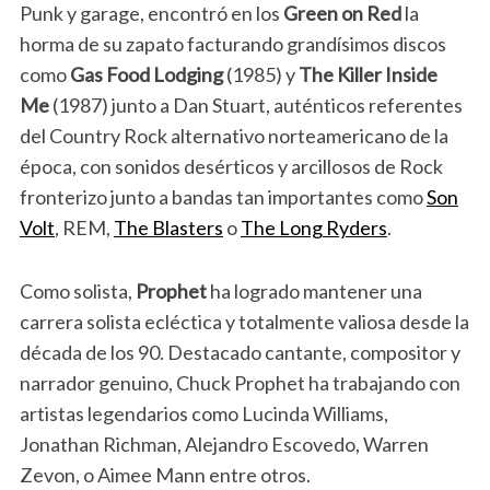
Punk y garage, encontró en los
Green on Red
la
horma de su zapato facturando grandísimos discos
como
Gas Food Lodging
(1985) y
The Killer Inside
Me
(1987) junto a Dan Stuart, auténticos referentes
del Country Rock alternativo norteamericano de la
época, con sonidos desérticos y arcillosos de Rock
fronterizo junto a bandas tan importantes como
Son
Volt
, REM,
The Blasters
o
The Long Ryders
.
Como solista,
Prophet
ha logrado mantener una
carrera solista ecléctica y totalmente valiosa desde la
década de los 90. Destacado cantante, compositor y
narrador genuino, Chuck Prophet ha trabajando con
artistas legendarios como Lucinda Williams,
Jonathan Richman, Alejandro Escovedo, Warren
Zevon, o Aimee Mann entre otros.