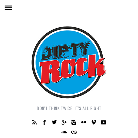
DON'T THINK TWICE, IT'S ALL RIGHT