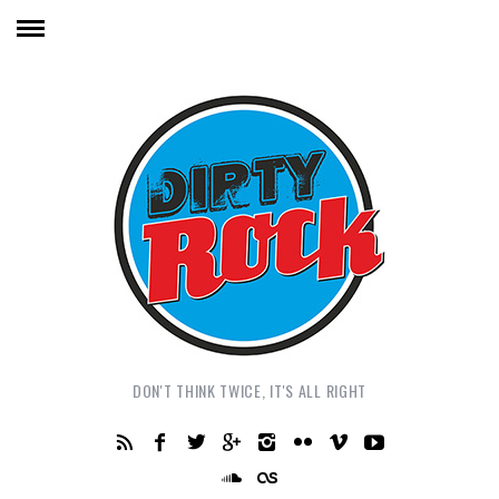
DON'T THINK TWICE, IT'S ALL RIGHT