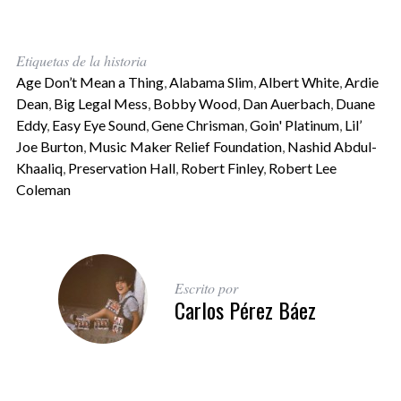
Etiquetas de la historia
Age Don’t Mean a Thing
,
Alabama Slim
,
Albert White
,
Ardie
Dean
,
Big Legal Mess
,
Bobby Wood
,
Dan Auerbach
,
Duane
Eddy
,
Easy Eye Sound
,
Gene Chrisman
,
Goin' Platinum
,
Lil’
Joe Burton
,
Music Maker Relief Foundation
,
Nashid Abdul-
Khaaliq
,
Preservation Hall
,
Robert Finley
,
Robert Lee
Coleman
Escrito por
Carlos Pérez Báez