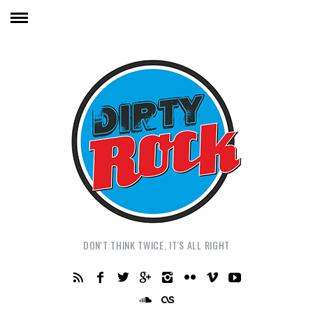
DON'T THINK TWICE, IT'S ALL RIGHT