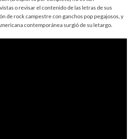
istas o revisar el contenido de las letras de sus
sión de rock campestre con ganchos pop pegajosos, y
 Americana contemporánea surgió de su letargo.