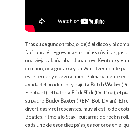
Tras su segundo trabajo, dejó el disco y al comp
fácil para él regresar a sus raíces rústicas, pe
una vieja cabaña abandonada en Kentucky entr
colchón, una guitarra y un Wurlitzer donde pas
este tercer y nuevo álbum. Palmariamente en b
ayuda del productor y bajista
Butch Walker
(Pi
Elephant), el batería
Erick Slick
(Dr. Dog), el pi
su padre
Bucky Baxter
(REM, Bob Dylan). El re
divertidas y refrescantes, muy al estilo de co
Beatles, ritmo a lo Stax, guitarras de rock n ro
cada uno de esos diez paisajes sonoros en el que 