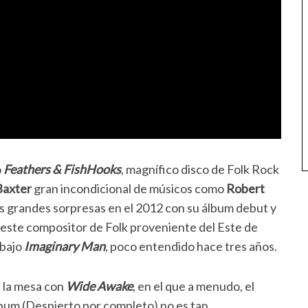
o
Feathers & FishHooks
, magnífico disco de Folk Rock
Baxter
gran incondicional de músicos como
Robert
las grandes sorpresas en el 2012 con su álbum debut y
e este compositor de Folk proveniente del Este de
abajo
Imaginary Man
,
poco entendido hace tres años.
 la mesa con
Wide Awake
, en el que a menudo, el
álbum (Despierto por completo) no es tan