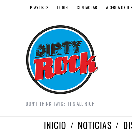
PLAYLISTS
LOGIN
CONTACTAR
ACERCA DE DI
DON'T THINK TWICE, IT'S ALL RIGHT
INICIO
NOTICIAS
D