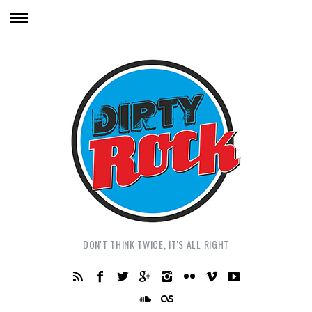
DON'T THINK TWICE, IT'S ALL RIGHT