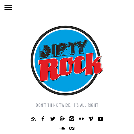
DON'T THINK TWICE, IT'S ALL RIGHT