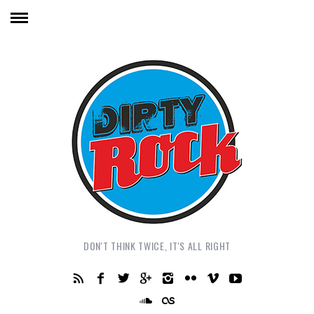
DON'T THINK TWICE, IT'S ALL RIGHT