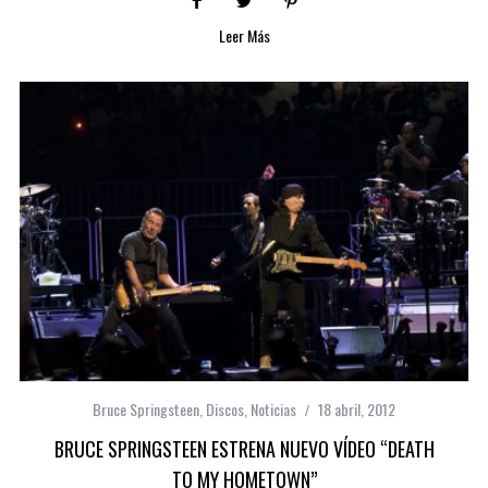
Leer Más
Bruce Springsteen
,
Discos
,
Noticias
18 abril, 2012
BRUCE SPRINGSTEEN ESTRENA NUEVO VÍDEO “DEATH
TO MY HOMETOWN”