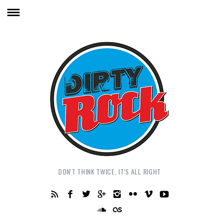
DON'T THINK TWICE, IT'S ALL RIGHT