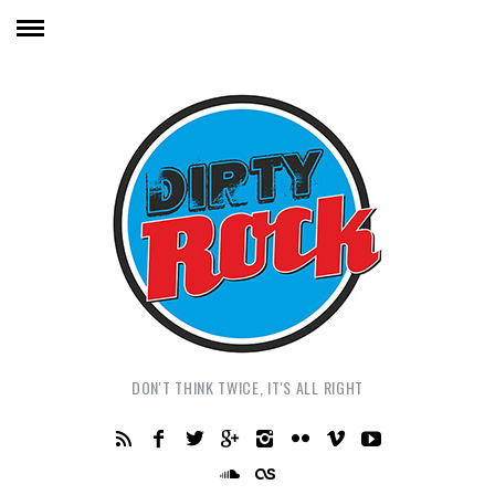
DON'T THINK TWICE, IT'S ALL RIGHT