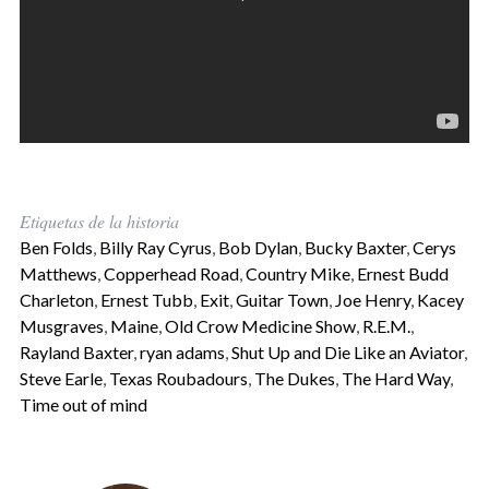
Etiquetas de la historia
Ben Folds
,
Billy Ray Cyrus
,
Bob Dylan
,
Bucky Baxter
,
Cerys
Matthews
,
Copperhead Road
,
Country Mike
,
Ernest Budd
Charleton
,
Ernest Tubb
,
Exit
,
Guitar Town
,
Joe Henry
,
Kacey
Musgraves
,
Maine
,
Old Crow Medicine Show
,
R.E.M.
,
Rayland Baxter
,
ryan adams
,
Shut Up and Die Like an Aviator
,
Steve Earle
,
Texas Roubadours
,
The Dukes
,
The Hard Way
,
Time out of mind