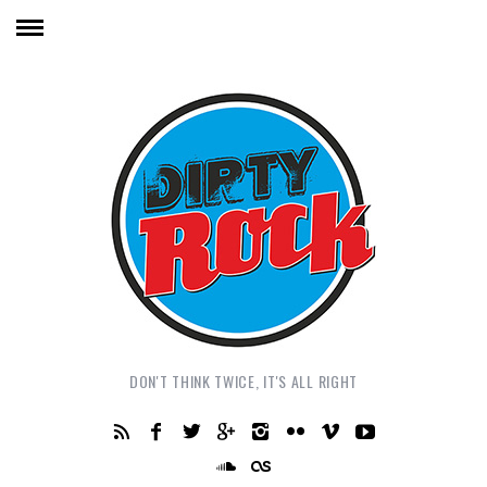
DON'T THINK TWICE, IT'S ALL RIGHT