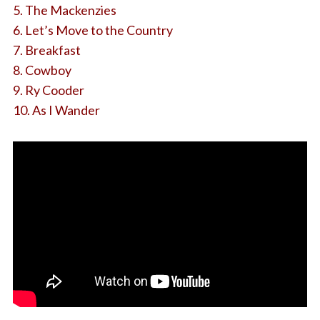
5. The Mackenzies
6. Let’s Move to the Country
7. Breakfast
8. Cowboy
9. Ry Cooder
10. As I Wander