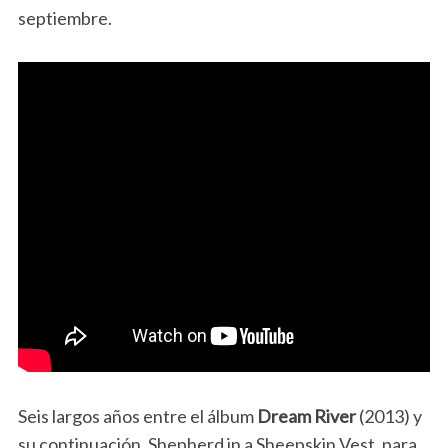
septiembre.
Seis largos años entre el álbum
Dream River
(2013) y
su continuación, Shepherd in a Sheepskin Vest, para