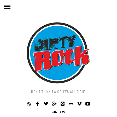
DON'T THINK TWICE, IT'S ALL RIGHT