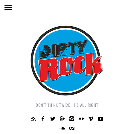
DON'T THINK TWICE, IT'S ALL RIGHT