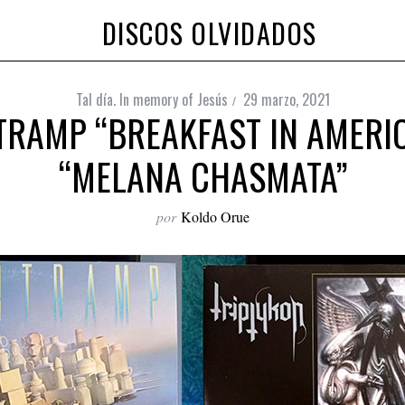
DISCOS OLVIDADOS
Tal día. In memory of Jesús
29 marzo, 2021
RTRAMP “BREAKFAST IN AMERIC
“MELANA CHASMATA”
por
Koldo Orue