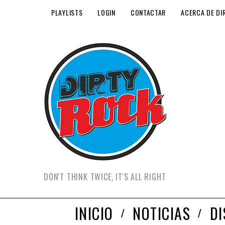
PLAYLISTS
LOGIN
CONTACTAR
ACERCA DE DI
DON'T THINK TWICE, IT'S ALL RIGHT
INICIO
NOTICIAS
D