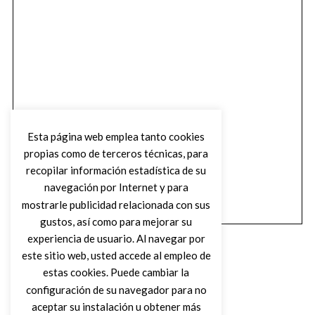
Esta página web emplea tanto cookies
propias como de terceros técnicas, para
recopilar información estadística de su
navegación por Internet y para
mostrarle publicidad relacionada con sus
gustos, así como para mejorar su
experiencia de usuario. Al navegar por
este sitio web, usted accede al empleo de
estas cookies. Puede cambiar la
configuración de su navegador para no
aceptar su instalación u obtener más