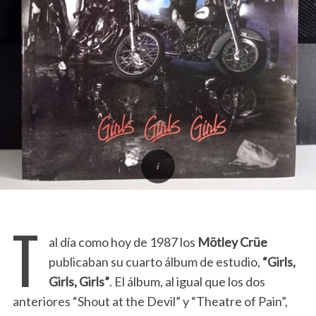
T
al día como hoy de 1987 los
Mötley Crüe
publicaban su cuarto álbum de estudio,
“Girls,
Girls, Girls”
. El álbum, al igual que los dos
anteriores “Shout at the Devil” y “Theatre of Pain”,