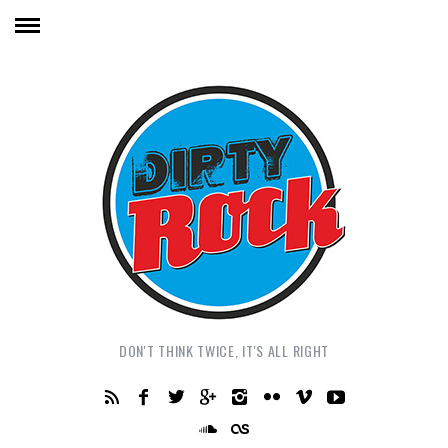
DON'T THINK TWICE, IT'S ALL RIGHT