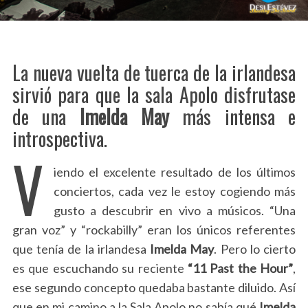
La nueva vuelta de tuerca de la irlandesa
sirvió para que la sala Apolo disfrutase
de una
Imelda
May
más intensa e
introspectiva.
V
iendo el excelente resultado de los últimos
conciertos, cada vez le estoy cogiendo más
gusto a descubrir en vivo a músicos. “Una
gran voz” y “rockabilly” eran los únicos referentes
que tenía de la irlandesa
Imelda May
. Pero lo cierto
es que escuchando su reciente
“11 Past the Hour”
,
ese segundo concepto quedaba bastante diluido. Así
que en mi camino a la Sala Apolo no sabía qué
Imelda