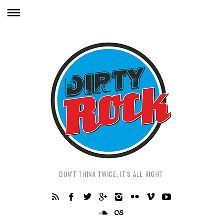
DON'T THINK TWICE, IT'S ALL RIGHT