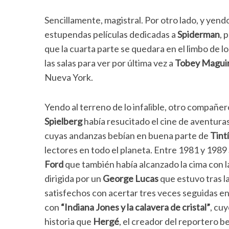
Sencillamente, magistral. Por otro lado, y yend
estupendas películas dedicadas a
Spiderman
, 
que la cuarta parte se quedara en el limbo de l
las salas para ver por última vez a
Tobey Magui
Nueva York.
Yendo al terreno de lo infalible, otro compañe
Spielberg
había resucitado el cine de aventura
cuyas andanzas bebían en buena parte de
Tint
lectores en todo el planeta. Entre 1981 y 1989
Ford
que también había alcanzado la cima con la
dirigida por un
George Lucas
que estuvo tras l
satisfechos con acertar tres veces seguidas en
con
“Indiana Jones y la calavera de cristal”
, cu
historia que
Hergé
, el creador del reportero b