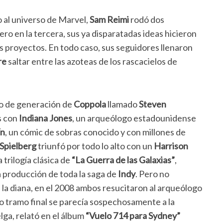
o al universo de Marvel,
Sam Reimi
rodó dos
pero en la tercera, sus ya disparatadas ideas hicieron
os proyectos. En todo caso, sus seguidores llenaron
re
saltar entre las azoteas de los rascacielos de
ro de generación de
Coppola
llamado
Steven
s con
Indiana Jones
, un arqueólogo estadounidense
ín
, un cómic de sobras conocido y con millones de
Spielberg
triunfó por todo lo alto con un
Harrison
 trilogía clásica de
“La Guerra de las Galaxias”
,
a producción de toda la saga de
Indy
. Pero no
 la diana, en el 2008 ambos resucitaron al arqueólogo
yo tramo final se parecía sospechosamente a la
elga, relató en el álbum
“Vuelo 714 para Sydney”