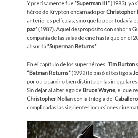
Y precisamente fue
“Superman III”
(1983), ya s
héroe de Krypton encarnado por
Christopher
anteriores películas, sino que lo peor todavía e
paz”
(1987). Aquel despropósito con sabor a Gue
compañía de las salas de cine hasta que en el 
absurda
“Superman Returns”
.
En el capítulo de los superhéroes,
Tim Burton
s
“Batman Returns”
(1992) le pasó el testigo a
J
por otro camino bien distinto en las irregulare
Sin dejar al alter ego de
Bruce Wayne
, el que 
Christopher Nollan
con la trilogía del
Caballer
complicadas las siguientes incursiones cinema