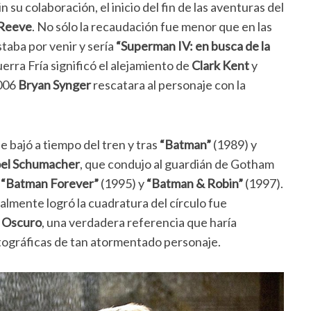
in su colaboración, el inicio del fin de las aventuras del
 Reeve
. No sólo la recaudación fue menor que en las
staba por venir y sería
“Superman IV: en busca de la
rra Fría significó el alejamiento de
Clark Kent
y
2006
Bryan Synger
rescatara al personaje con la
e bajó a tiempo del tren y tras
“Batman”
(1989) y
oel Schumacher
, que condujo al guardián de Gotham
s
“Batman Forever”
(1995) y
“Batman & Robin”
(1997).
realmente logró la cuadratura del círculo fue
o Oscuro
, una verdadera referencia que haría
tográficas de tan atormentado personaje.