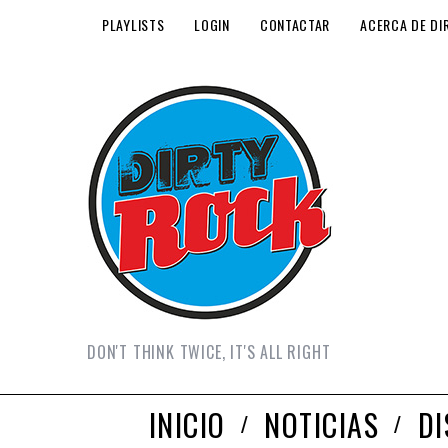
PLAYLISTS
LOGIN
CONTACTAR
ACERCA DE DI
DON'T THINK TWICE, IT'S ALL RIGHT
INICIO
NOTICIAS
D