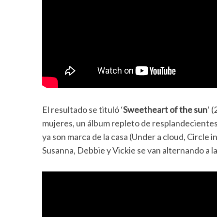
El resultado se tituló ‘
Sweetheart of the sun
‘ 
mujeres, un álbum repleto de resplandecientes
ya son marca de la casa (Under a cloud, Circle 
Susanna, Debbie y Vickie se van alternando a l