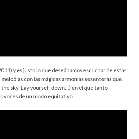
(2011) y es justo lo que deseábamos escuchar de estas
 melodías con las mágicas armonías sesenteras que
in the sky, Lay yourself down…) en el que tanto
as voces de un modo equitativo.