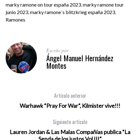
marky ramone on tour españa 2023
,
marky ramone tour
junio 2023
,
marky ramone´s blitzkrieg españa 2023
,
Ramones
Escrito por
Ángel Manuel Hernández
Montes
Artículo anterior
Warhawk “Pray For War”, Kilmister vive!!!
Siguiente artículo
Lauren Jordan & Las Malas Compañías publica “La
Senda de los justos Vol III”