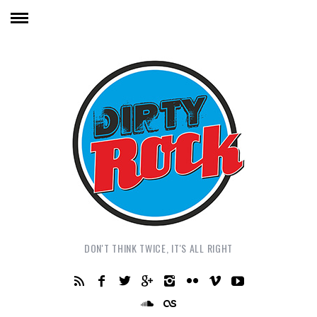
DON'T THINK TWICE, IT'S ALL RIGHT