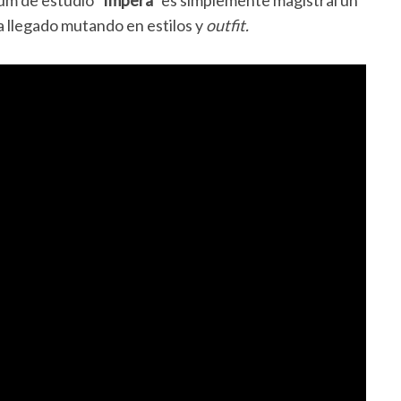
bum de estudio
“Impera”
es simplemente magistral un
 llegado mutando en estilos y
outfit.