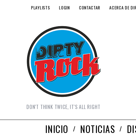
PLAYLISTS
LOGIN
CONTACTAR
ACERCA DE DI
DON'T THINK TWICE, IT'S ALL RIGHT
INICIO
NOTICIAS
D