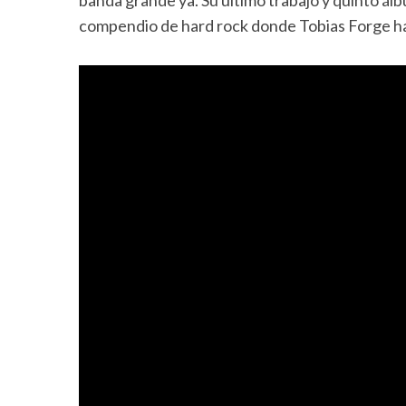
banda grande ya. Su último trabajo y quinto ál
compendio de hard rock donde Tobias Forge ha