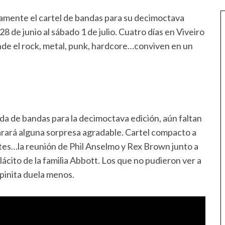
camente el cartel de bandas para su decimoctava
8 de junio al sábado 1 de julio. Cuatro días en Viveiro
de el rock, metal, punk, hardcore…conviven en un
ada de bandas para la decimoctava edición, aún faltan
rará alguna sorpresa agradable. Cartel compacto a
ntes…la reunión de Phil Anselmo y Rex Brown junto a
ácito de la familia Abbott. Los que no pudieron ver a
spinita duela menos.