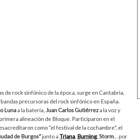
s de rock sinfónico de la época, surge en Cantabria,
bandas precursoras del rock sinfónico en España.
to Luna
a la batería,
Juan Carlos Gutiérrez
a la voz y
 primera alineación de Bloque. Participaron en el
esacreditaron como “el festival de la cochambre”, el
iudad de Burgos”
junto a
Triana
,
Burning
,
Storm
… por