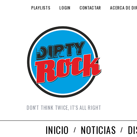
PLAYLISTS
LOGIN
CONTACTAR
ACERCA DE DI
DON'T THINK TWICE, IT'S ALL RIGHT
INICIO
NOTICIAS
D