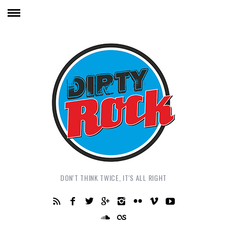
DON'T THINK TWICE, IT'S ALL RIGHT