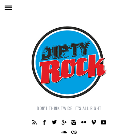
DON'T THINK TWICE, IT'S ALL RIGHT