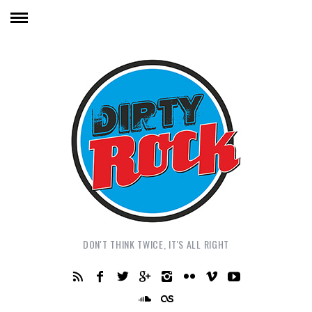
DON'T THINK TWICE, IT'S ALL RIGHT