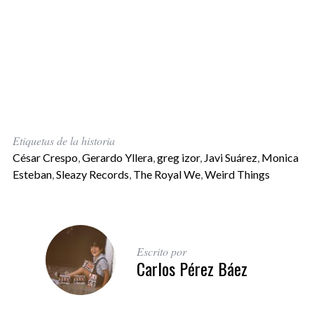
Etiquetas de la historia
César Crespo
,
Gerardo Yllera
,
greg izor
,
Javi Suárez
,
Monica
Esteban
,
Sleazy Records
,
The Royal We
,
Weird Things
Escrito por
Carlos Pérez Báez