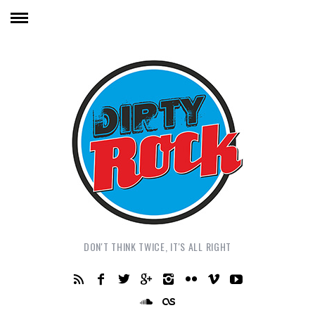
DON'T THINK TWICE, IT'S ALL RIGHT