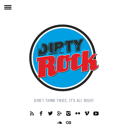
DON'T THINK TWICE, IT'S ALL RIGHT