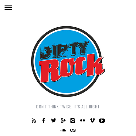
DON'T THINK TWICE, IT'S ALL RIGHT