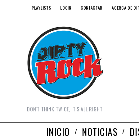
PLAYLISTS
LOGIN
CONTACTAR
ACERCA DE DI
DON'T THINK TWICE, IT'S ALL RIGHT
INICIO
NOTICIAS
D