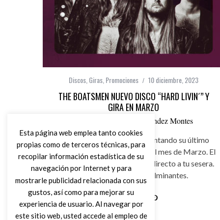
Discos
,
Giras
,
Promociones
10 diciembre, 2023
THE BOATSMEN NUEVO DISCO “HARD LIVIN´” Y
GIRA EN MARZO
por
Ángel Manuel Hernández Montes
Esta página web emplea tanto cookies
The Boatsmen estarán presentando su último
propias como de terceros técnicas, para
trabajo “Hard Livin´” durante el mes de Marzo. El
recopilar información estadística de su
punk-rock and roll más sucio directo a tu sesera.
navegación por Internet y para
Sus actuaciones son fulminantes.
mostrarle publicidad relacionada con sus
gustos, así como para mejorar su
experiencia de usuario. Al navegar por
Leer Más
este sitio web, usted accede al empleo de