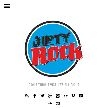
DON'T THINK TWICE, IT'S ALL RIGHT