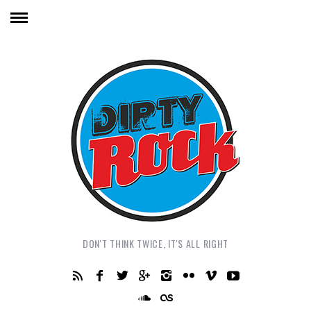
DON'T THINK TWICE, IT'S ALL RIGHT