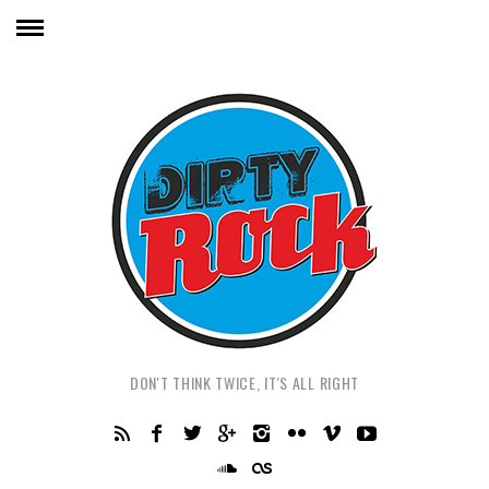
DON'T THINK TWICE, IT'S ALL RIGHT