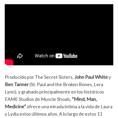
Producido por The Secret Sisters,
John Paul White
y
Ben Tanner
(St. Paul and the Broken Bones, Lera
Lynn), y grabado principalmente en los históricos
FAME Studios de Muscle Shoals,
“Mind, Man,
Medicine”
ofrece una mirada íntima a la vida de Laura
y Lydia estos últimos años. A lo largo de estos 11