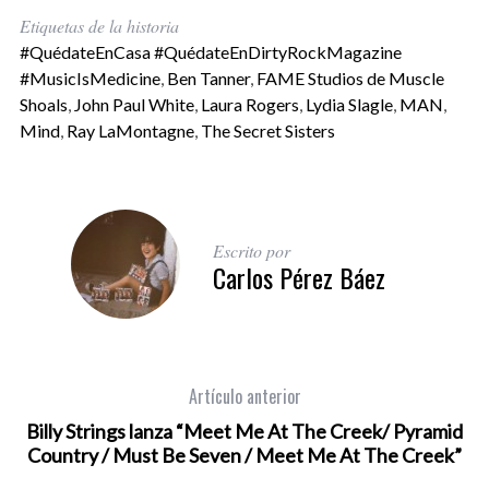
Etiquetas de la historia
#QuédateEnCasa #QuédateEnDirtyRockMagazine
#MusicIsMedicine
,
Ben Tanner
,
FAME Studios de Muscle
Shoals
,
John Paul White
,
Laura Rogers
,
Lydia Slagle
,
MAN
,
Mind
,
Ray LaMontagne
,
The Secret Sisters
Escrito por
Carlos Pérez Báez
Artículo anterior
Billy Strings lanza “Meet Me At The Creek/ Pyramid
Country / Must Be Seven / Meet Me At The Creek”