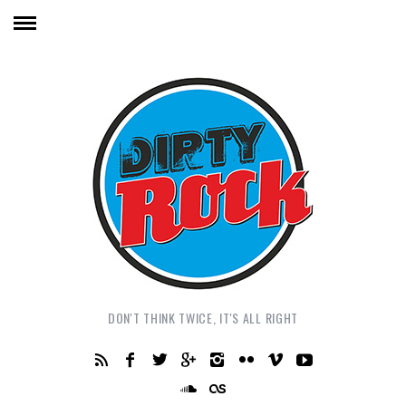
DON'T THINK TWICE, IT'S ALL RIGHT