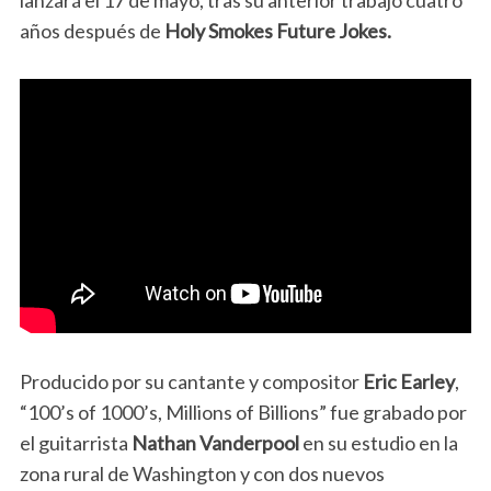
lanzará el 17 de mayo, tras su anterior trabajo cuatro
años después de
Holy Smokes Future Jokes.
Producido por su cantante y compositor
Eric Earley
,
“100’s of 1000’s, Millions of Billions” fue grabado por
el guitarrista
Nathan Vanderpool
en su estudio en la
zona rural de Washington y con dos nuevos