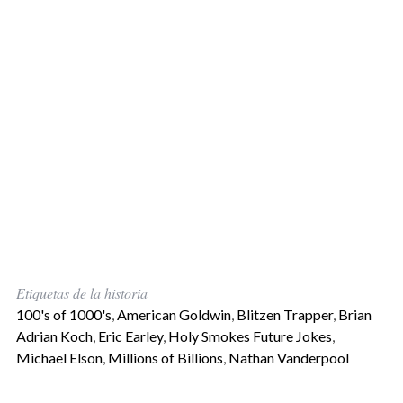
Etiquetas de la historia
100's of 1000's
,
American Goldwin
,
Blitzen Trapper
,
Brian
Adrian Koch
,
Eric Earley
,
Holy Smokes Future Jokes
,
Michael Elson
,
Millions of Billions
,
Nathan Vanderpool