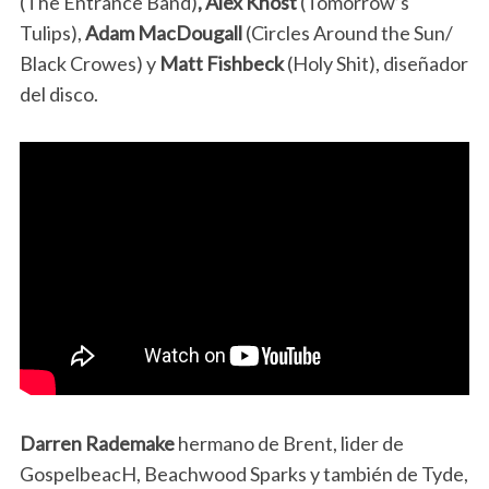
(The Entrance Band)
, Alex Knost
(Tomorrow’s
Tulips),
Adam MacDougall
(Circles Around the Sun/
Black Crowes) y
Matt Fishbeck
(Holy Shit), diseñador
del disco.
Darren Rademake
hermano de Brent, lider de
GospelbeacH, Beachwood Sparks y también de Tyde,