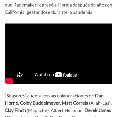
que Rademaker regresó a Florida después de años en
California, gestándose durante la pandemia.
“Season 5” cuenta con las colaboraciones de
Dan
Horne, Colby Buddelmeyer, Matt Correia
(Allah-Las),
Clay Finch
(Mapache), Albert Hickman,
Derek James