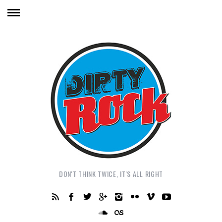
DON'T THINK TWICE, IT'S ALL RIGHT