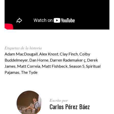
Etiquetas de la historia
Adam MacDougall
,
Alex Knost
,
Clay Finch
,
Colby
Buddelmeyer
,
Dan Horne
,
Darren Rademaker ç
,
Derek
James
,
Matt Correia
,
Matt Fishbeck
,
Season 5
,
Spiritual
Pajamas
,
The Tyde
Escrito por
Carlos Pérez Báez