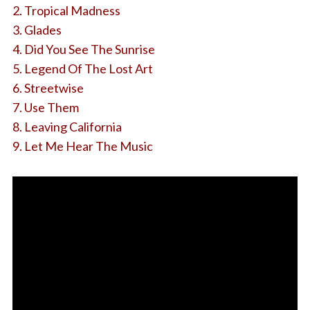
2. Tropical Madness
3. Glades
4. Did You See The Sunrise
5. Legend Of The Lost Art
6. Streetwise
7. Use Them
8. Leaving California
9. Let Me Hear The Music