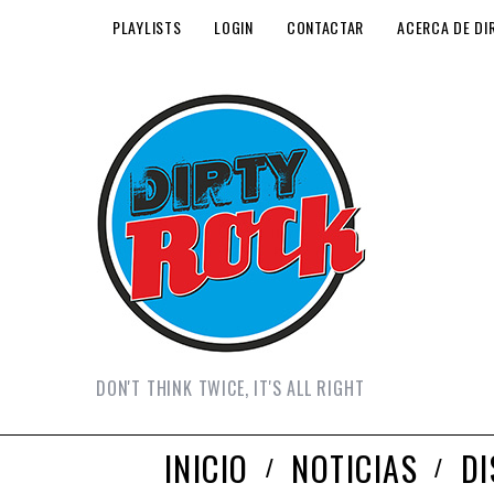
PLAYLISTS
LOGIN
CONTACTAR
ACERCA DE DI
DON'T THINK TWICE, IT'S ALL RIGHT
INICIO
NOTICIAS
D